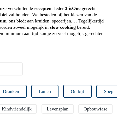
nze verschillende
recepten
. Ieder
3-isOne
gerecht
biel
zal houden. We besteden bij het kiezen van de
tuur
ons biedt aan kruiden, specerijen,… Tegelijkertijd
worden zoveel mogelijk in
slow cooking
bereid.
een minimum aan tijd kan je zo veel mogelijk gerechten
Dranken
Lunch
Ontbijt
Soep
Kindvriendelijk
Levensplan
Opbouwfase