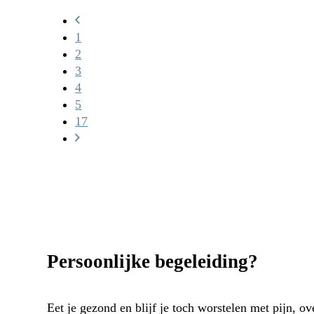
1
2
3
4
5
17
Persoonlijke begeleiding?
Eet je gezond en blijf je toch worstelen met pijn, o