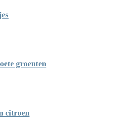
jes
oete groenten
n citroen