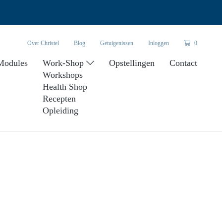
Over Christel
Blog
Getuigenissen
Inloggen
0
Modules
Work-Shop
Opstellingen
Contact
Workshops
Health Shop
Recepten
Opleiding