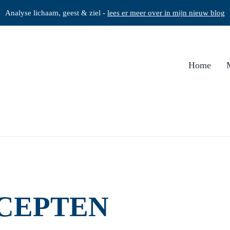
Analyse lichaam, geest & ziel -
lees er meer over in mijn nieuw blog
Home
CEPTEN