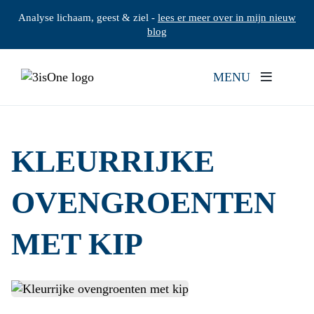
Analyse lichaam, geest & ziel -
lees er meer over in mijn nieuw
blog
MENU
KLEURRIJKE
OVENGROENTEN
MET KIP