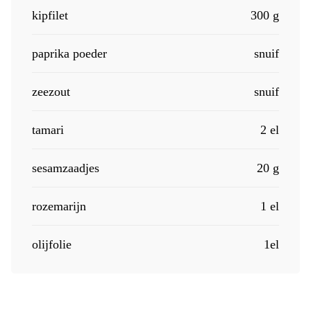
kipfilet
300 g
paprika poeder
snuif
zeezout
snuif
tamari
2 el
sesamzaadjes
20 g
rozemarijn
1 el
olijfolie
1el