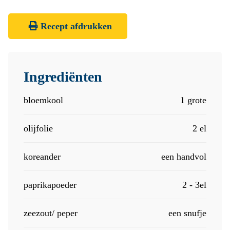
Recept afdrukken
Ingrediënten
bloemkool
1 grote
olijfolie
2 el
koreander
een handvol
paprikapoeder
2 - 3el
zeezout/ peper
een snufje