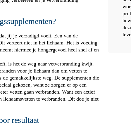
iging verbeteren en je vetverbranding
wor
pro
ngssupplementen?
bew
dez
leve
dat jij je verzadigd voelt. Een van de
it verteert niet in het lichaam. Het is voeding
 neemt hiermee je hongergevoel heel snel af en
eft, is het de weg naar vetverbranding kwijt.
branden voor je lichaam dan om vetten te
ds de gemakkelijkste weg. De supplementen die
eciaal gekozen, want ze zorgen er op een
beter vetten gaan verbranden. Want een actief
 lichaamsvetten te verbranden. Dit doe je niet
oor resultaat