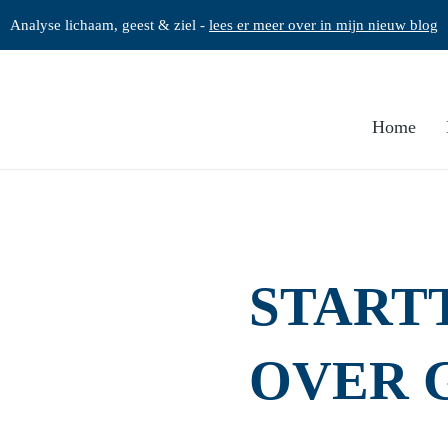
Analyse lichaam, geest & ziel -
lees er meer over in mijn nieuw blog
Home
START
OVER 