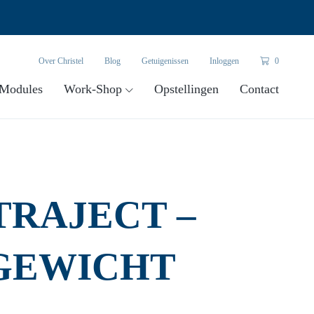
Over Christel
Blog
Getuigenissen
Inloggen
0
Modules
Work-Shop
Opstellingen
Contact
TRAJECT –
GEWICHT