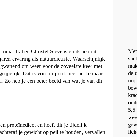
Met
mma. Ik ben Christel Stevens en ik heb dit
sne
jaren ervaring als natuurdiëtiste. Waarschijnlijk
mak
 argwanend om weer voor de zoveelste keer met
de 
egrijpelijk. Dat is voor mij ook heel herkenbaar.
mij
 Zo heb je een beter beeld van wat je van dit
bew
krac
ond
5,5 
wee
gew
n proteïnedieet en heeft dit je tijdelijk
lic
chteraf je gewicht op peil te houden, vervallen