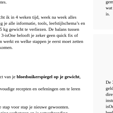
gema
tes.
wat 
is.
icht ik in 4 weken tijd, week na week alles
 je alle informatie, tools, leefstijlschema’s en
5 kg gewicht te verliezen. De balans tussen
n. 3-isOne belooft je zeker geen quick fix of
m werkt en welke stappen je eerst moet zetten
 komen.
act van je
bloedsuikerspiegel op je gewicht
,
De 
geld
eenvoudige recepten en oefeningen om te leren
dir
inst
isOn
 stap voor stap je nieuwe gewoonten.
hee