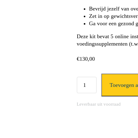
Bevrijd jezelf van ove
Zet in op gewichtsver
Ga voor een gezond g
Deze kit bevat 5 online ins
voedingssupplementen (t.w.
€
130,00
Starttraject
Toevoegen 
-
OVER
gewicht
Leverbaar uit voorraad
aantal