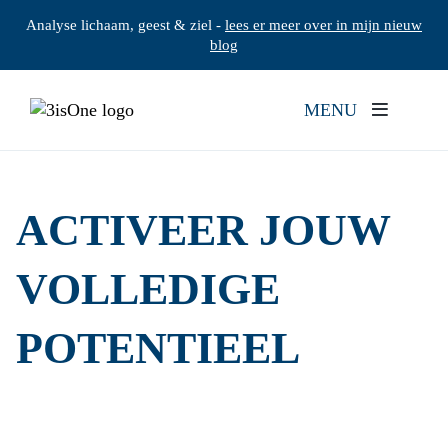
Analyse lichaam, geest & ziel -
lees er meer over in mijn nieuw
blog
MENU
ACTIVEER JOUW
VOLLEDIGE
POTENTIEEL